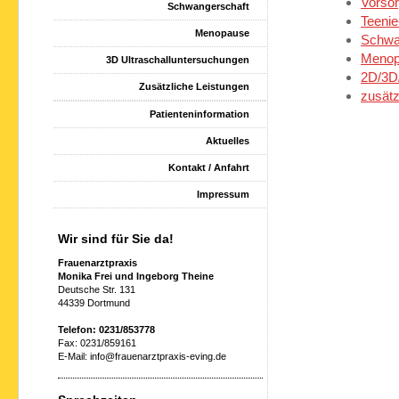
Vorso
Schwangerschaft
Teeni
Menopause
Schwa
Menop
3D Ultraschalluntersuchungen
2D/3D/
Zusätzliche Leistungen
zusätz
Patienteninformation
Aktuelles
Kontakt / Anfahrt
Impressum
Wir sind für Sie da!
Frauenarztpraxis
Monika Frei und Ingeborg Theine
Deutsche Str. 131
44339 Dortmund
Telefon: 0231/853778
Fax: 0231/859161
E-Mail: info@frauenarztpraxis-eving.de